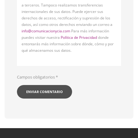
a terceros. Tampoco realizamos transferencias
internacionales de sus datos. Puede ejercer sus
derechos de acceso, rectificación y supresión de los
datos, así como otros derechos enviando un correo a
info@comunicacionycia.com
Para más información
puedes visitar nuestra
Política de Privacidad
donde
entontarás más información sobre dónde, cómo y por
qué almacenamos sus datos.
Campos obligatorios
*