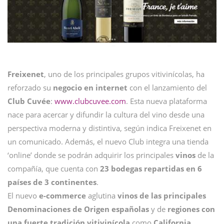
Freixenet
, uno de los principales grupos vitivinícolas, ha
reforzado su
negocio en internet
con el lanzamiento del
Club Cuvée
:
www.clubcuvee.com
. Esta nueva plataforma
nace para acercar y difundir la cultura del vino desde una
perspectiva moderna y distintiva, según indica Freixenet en
un comunicado. Además, el nuevo Club integra una tienda
‘online’ donde se podrán adquirir los principales
vinos
de la
compañía, que cuenta con
23 bodegas repartidas en 6
países de 3 continentes
.
El nuevo
e-commerce
aglutina
vinos de las principales
Denominaciones de Origen españolas
y de
regiones con
una fuerte tradición vitivinícola
como
California
,