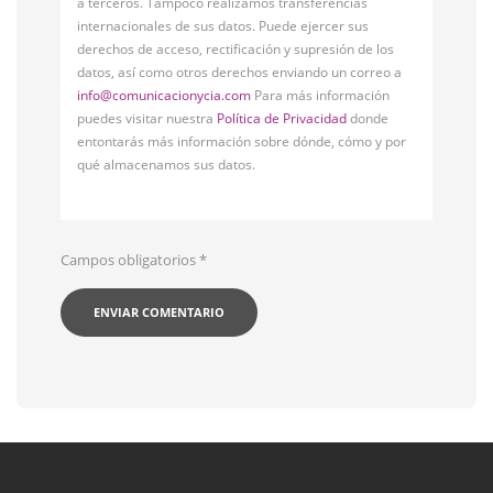
a terceros. Tampoco realizamos transferencias
internacionales de sus datos. Puede ejercer sus
derechos de acceso, rectificación y supresión de los
datos, así como otros derechos enviando un correo a
info@comunicacionycia.com
Para más información
puedes visitar nuestra
Política de Privacidad
donde
entontarás más información sobre dónde, cómo y por
qué almacenamos sus datos.
Campos obligatorios
*