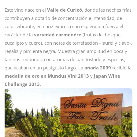
Este vino nace en el
Valle de Curicó
, donde las noches frías
contribuyen a dotarlo de concentración e intensidad; de
color vibrante, en nariz expresa con espléndida fuerza el
carácter de la
variedad carmenère
(frutas del bosque,
eucalipto y cuero), con notas de torrefacción –laurel y clavo-,
regaliz y pimienta negra. Muestra gran amplitud en boca y
taninos redondos, con aromas de pan tostado y especias,
que acaban en un postgusto largo. La
añada 2009
recibió la
medalla de oro en Mundus Vini 2013
y
Japan Wine
Challenge 2013
.