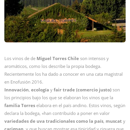
Los vinos de de
Miguel Torres Chile
son intensos y
aromáticos, como los describe la propia bodega.
Recientemente los ha dado a conocer en una cata magistral
en Enofusión 2016.
Innovación
,
ecología
y
fair trade (comercio justo)
son
los principios bajo los que se elaboran los vinos que la
familia Torres
elabora en el país andino. Estos vinos, según
declara la bodega, «han contribuido a poner en valor
variedades de uva tradicionales como la país
,
muscat
y
carignan
, y que buscan mostrar esa tipicidad y riqueza que