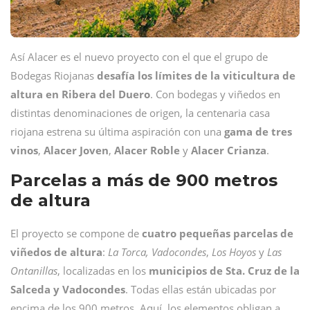
Así Alacer es el nuevo proyecto con el que el grupo de
Bodegas Riojanas
desafía los límites
de la viticultura de
altura en Ribera del Duero
. Con bodegas y viñedos en
distintas denominaciones de origen, la centenaria casa
riojana estrena su última aspiración con una
gama de tres
vinos
,
Alacer
Joven
,
Alacer
Roble
y
Alacer
Crianza
.
Parcelas a más de 900 metros
de altura
El proyecto se compone de
cuatro pequeñas parcelas de
viñedos de altura
:
La Torca, Vadocondes
,
Los Hoyos
y
Las
Ontanillas
, localizadas en los
municipios de Sta. Cruz de la
Salceda y Vadocondes
. Todas ellas están ubicadas por
encima de los 900 metros. Aquí, los elementos obligan a