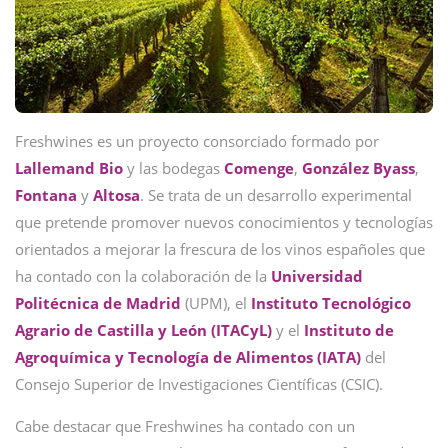
Freshwines es un proyecto consorciado formado por
Lallemand Bio
y las bodegas
Comenge
,
González Byass
,
Fontana
y
Altosa
. Se trata de un desarrollo experimental
que pretende promover nuevos conocimientos y tecnologías
orientados a mejorar la frescura de los vinos españoles que
ha contado con la colaboración de la
Universidad
Politécnica de Madrid
(UPM), el
Instituto Tecnológico
Agrario de Castilla y León (ITACyL)
y el
Instituto de
Agroquímica y Tecnología de Alimentos (IATA)
del
Consejo Superior de Investigaciones Científicas (CSIC).
Cabe destacar que Freshwines ha contado con un