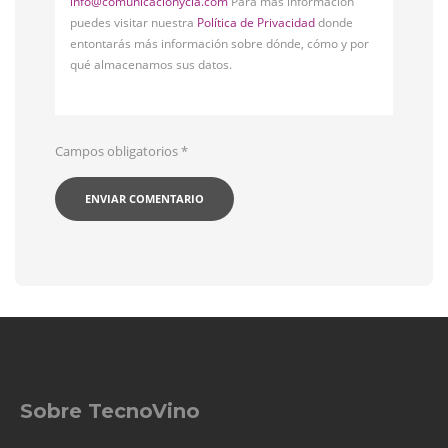
info@comunicacionycia.com
Para más información
puedes visitar nuestra
Política de Privacidad
donde
entontarás más información sobre dónde, cómo y por
qué almacenamos sus datos.
Campos obligatorios
*
Sobre TecnoVino