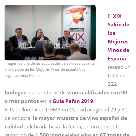
El
XIX
Salón de
los
Mejores
Vinos de
España
Imagen de una de las actividades celebradas durante
reunió un
el XIX Salón de los Mejores Vinos de España que
total de
organiza Guía Peñín.
322
bodegas
elaboradoras de
vinos calificados con 90
o más puntos
en la
Guía Peñín 2019
.
El Pabellón 14 de IFEMA en Madrid acogió, el 29 y 30
de octubre,
la mayor muestra de vino español de
calidad
celebrada hasta la fecha, en un completo
recorrido de
1.500 vinos
elaborados en
67 zonas de