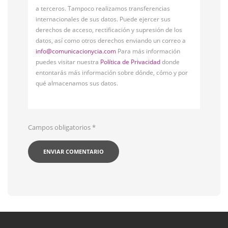
a terceros. Tampoco realizamos transferencias
internacionales de sus datos. Puede ejercer sus
derechos de acceso, rectificación y supresión de los
datos, así como otros derechos enviando un correo a
info@comunicacionycia.com
Para más información
puedes visitar nuestra
Política de Privacidad
donde
entontarás más información sobre dónde, cómo y por
qué almacenamos sus datos.
Campos obligatorios
*