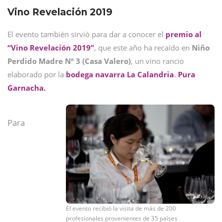
Vino Revelación 2019
El evento también sirvió para dar a conocer el
premio al
“Vino Revelación 2019”
, que este año ha recaído en
Niño
Perdido Madre Nº 3 (Casa Valero)
, un vino rancio
elaborado por la
bodega navarra La Calandria
.
Pura
Garnacha.
Para
El evento recibió la visita de más de 200
profesionales provenientes de 35 países