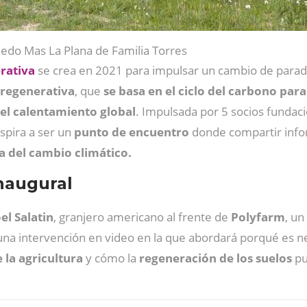
̃edo Mas La Plana de Familia Torres
rativa
se crea en 2021 para impulsar un cambio de para
 regenerativa
, que
se basa en el ciclo del carbono para
 el calentamiento global
. Impulsada por 5 socios fundaci
aspira a ser un
punto de encuentro
donde compartir info
a del cambio climático.
inaugural
oel Salatin
, granjero americano al frente de
Polyfarm
, un
n una intervención en video en la que abordará porqué es n
 la agricultura
y cómo la
regeneración de los suelos
pu