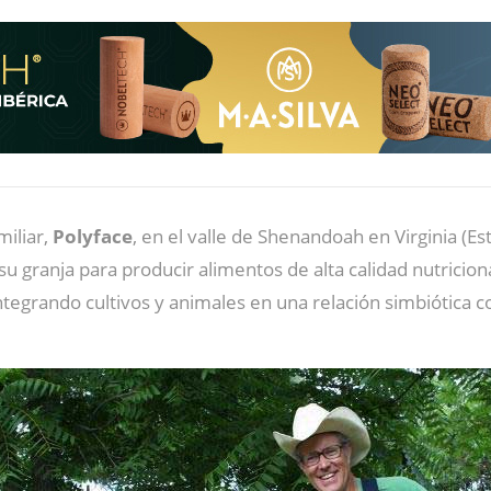
miliar,
Polyface
, en el valle de Shenandoah en Virginia (E
u granja para producir alimentos de alta calidad nutricion
ntegrando cultivos y animales en una relación simbiótica c