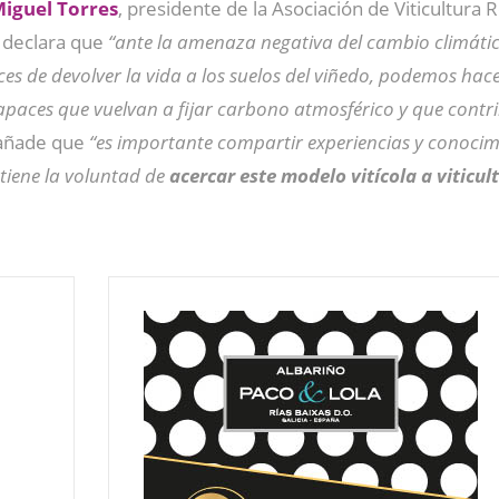
iguel Torres
, presidente de la Asociación de Viticultura
s declara que
“ante la amenaza negativa del cambio climátic
s de devolver la vida a los suelos del viñedo, podemos hacer
capaces que vuelvan a fijar carbono atmosférico y que contri
añade que
“es importante compartir experiencias y conocim
 tiene la voluntad de
acercar este modelo vitícola a viticu