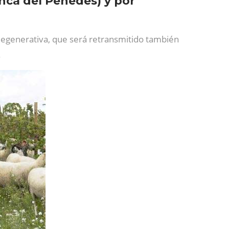
nca del Penedès) y por
Regenerativa, que será retransmitido también
.