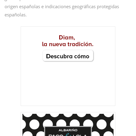
origen españolas e indicaciones geográficas protegidas
españolas.