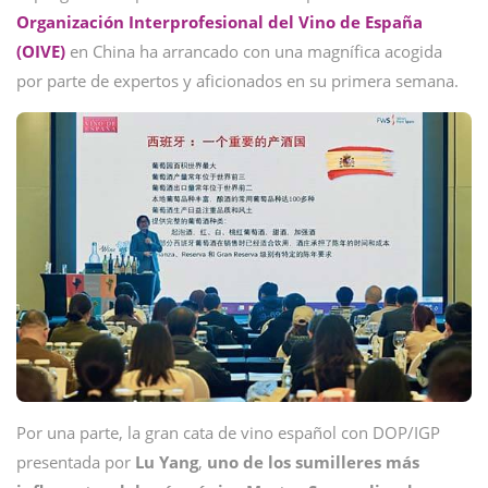
Organización Interprofesional del Vino de España
(OIVE)
en China ha arrancado con una magnífica acogida
por parte de expertos y aficionados en su primera semana.
Por una parte, la gran cata de vino español con DOP/IGP
presentada por
Lu Yang
,
uno de los sumilleres más