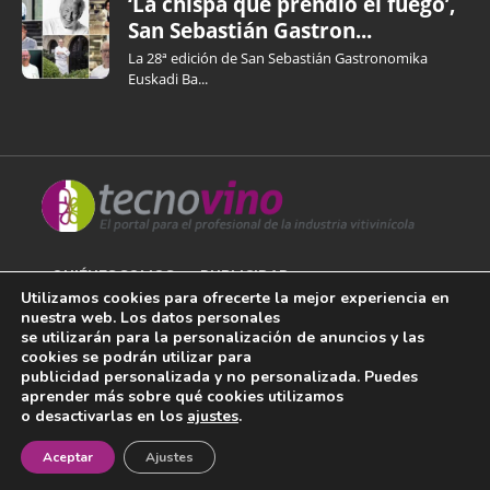
‘La chispa que prendió el fuego’,
San Sebastián Gastron...
La 28ª edición de San Sebastián Gastronomika
Euskadi Ba...
QUIÉNES SOMOS
PUBLICIDAD
Utilizamos cookies para ofrecerte la mejor experiencia en
nuestra web. Los datos personales
AVISO LEGAL
se utilizarán para la personalización de anuncios y las
cookies se podrán utilizar para
POLÍTICA DE COOKIES
publicidad personalizada y no personalizada. Puedes
aprender más sobre qué cookies utilizamos
POLÍTICA DE PRIVACIDAD
o desactivarlas en los
ajustes
.
¡Newsletter!
CONTACTO
Aceptar
Ajustes