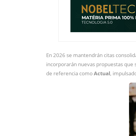
En 2026 se mantendrán citas consoli
incorporarán nuevas propuestas que se
de referencia como
Actual
, impulsado