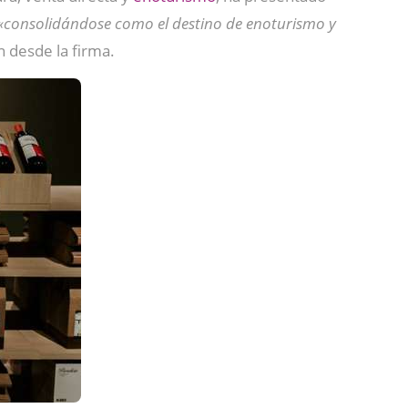
«consolidándose como el destino de enoturismo y
n desde la firma.