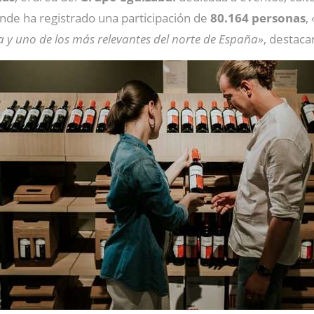
onde ha registrado una participación de
80.164 personas
,
ja y uno de los más relevantes del norte de España»
, destaca