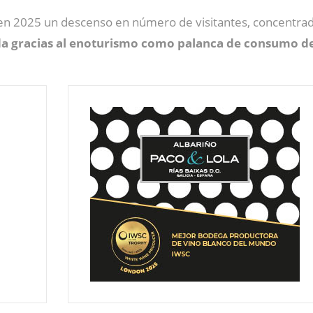
 en 2025 un descenso en número de visitantes, concentrad
da gracias al enoturismo como palanca de consumo de