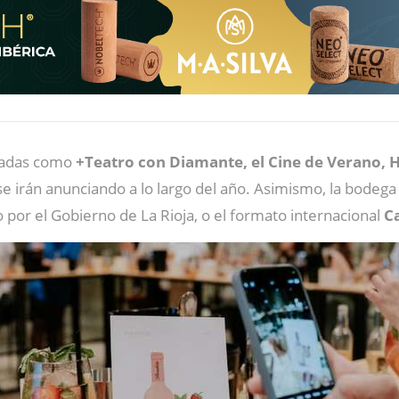
dadas como
+Teatro con Diamante, el Cine de Verano, H
 irán anunciando a lo largo del año. Asimismo, la bodega
 por el Gobierno de La Rioja, o el formato internacional
C