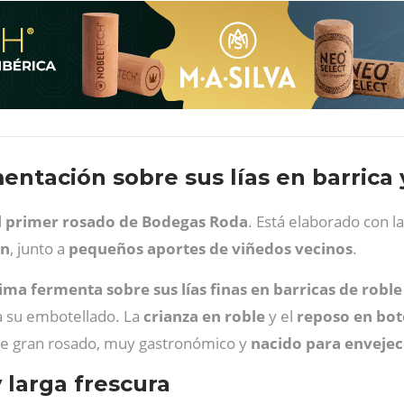
entación sobre sus lías en barrica 
l
primer rosado de Bodegas Roda
. Está elaborado con l
ón
, junto a
pequeños aportes de viñedos vecinos
.
ima fermenta sobre sus lías finas en barricas de robl
ta su embotellado. La
crianza en roble
y el
reposo en bot
e gran rosado, muy gastronómico y
nacido para enveje
 larga frescura