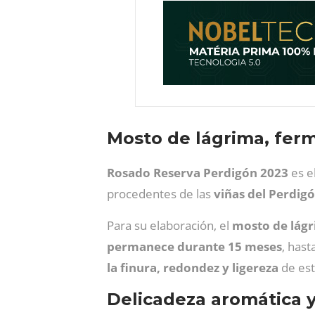
Mosto de lágrima, ferm
Rosado Reserva Perdigón 2023
es e
procedentes de las
viñas del Perdig
Para su elaboración, el
mosto de lágr
permanece durante 15 meses
, has
la finura, redondez y ligereza
de est
Delicadeza aromática y