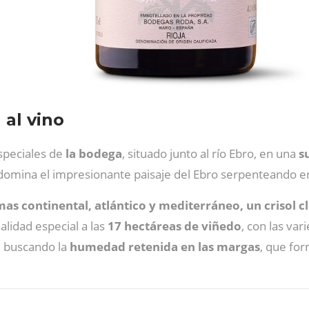
 al vino
speciales de
la bodega
, situado junto al río Ebro, en una
s
 domina el impresionante paisaje del Ebro serpenteando en
mas continental, atlántico y mediterráneo, un crisol c
lidad especial a las
17 hectáreas de viñedo
, con las va
, buscando la
humedad retenida en las margas
, que fo