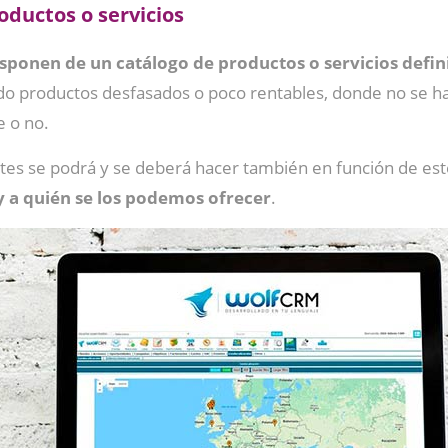
roductos o servicios
sponen de un catálogo de productos o servicios defini
ndo productos desfasados o poco rentables, donde no se h
e o no.
tes se podrá y se deberá hacer también en función de este
y a quién se los podemos ofrecer
.