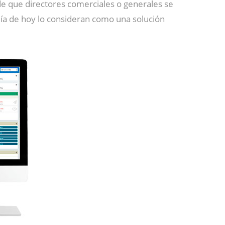
 de que directores comerciales o generales se
a de hoy lo consideran como una solución