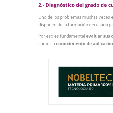
2.- Diagnóstico del grado de c
Uno de los problemas muchas veces e
disponen de la formación necesaria pa
Por eso es fundamental
evaluar sus 
como su
conocimiento de aplicacio