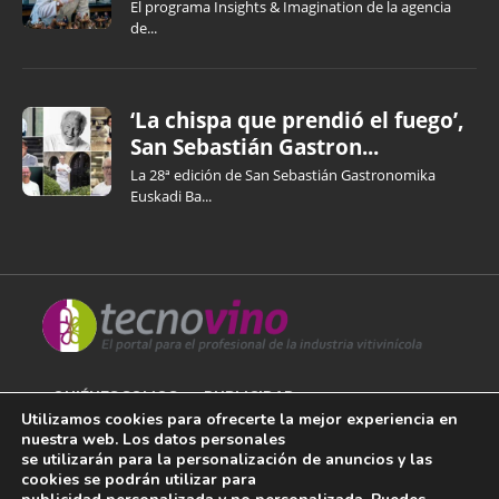
El programa Insights & Imagination de la agencia
de...
‘La chispa que prendió el fuego’,
San Sebastián Gastron...
La 28ª edición de San Sebastián Gastronomika
Euskadi Ba...
QUIÉNES SOMOS
PUBLICIDAD
Utilizamos cookies para ofrecerte la mejor experiencia en
nuestra web. Los datos personales
AVISO LEGAL
se utilizarán para la personalización de anuncios y las
cookies se podrán utilizar para
POLÍTICA DE COOKIES