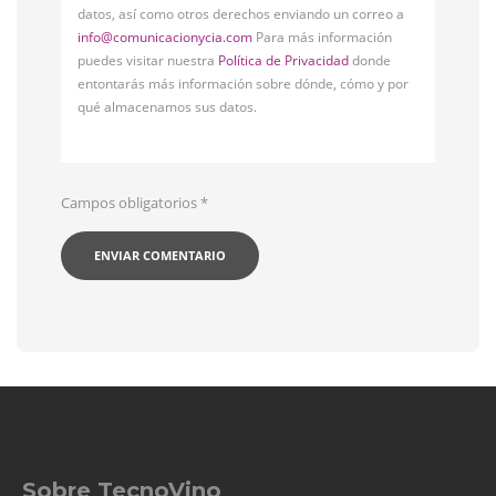
datos, así como otros derechos enviando un correo a
info@comunicacionycia.com
Para más información
puedes visitar nuestra
Política de Privacidad
donde
entontarás más información sobre dónde, cómo y por
qué almacenamos sus datos.
Campos obligatorios
*
Sobre TecnoVino