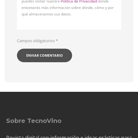
puedes visitar nuestra
Política de Privacidad
donde
entontarás más información sobre dónde, cómo y por
qué almacenamos sus datos.
Campos obligatorios
*
Sobre TecnoVino
Revista digital con información e ideas prácticas para