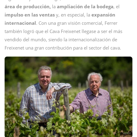
área de producción,
la
ampliación de la bodega
, el
impulso en las ventas
y, en especial, la
expansión
internacional
. Con una gran visión comercial, Ferrer
también logró que el Cava Freixenet llegase a ser el más
vendido del mundo, siendo la internacionalización de
Freixenet una gran contribución para el sector del cava.