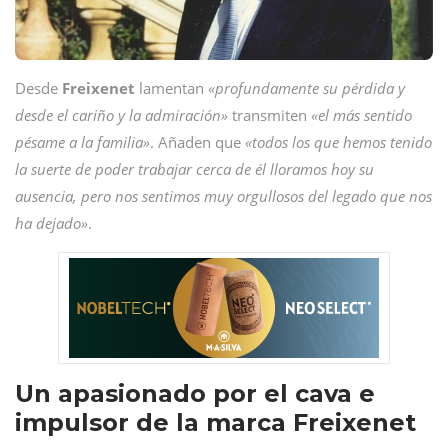
Desde
Freixenet
lamentan
«profundamente su pérdida y
desde el cariño y la admiración»
transmiten
«el más sentido
pésame a la familia»
. Añaden que
«todos los que hemos tenido
la suerte de poder trabajar cerca de él lloramos hoy su
ausencia, pero nos sentimos muy orgullosos del legado que nos
ha dejado»
.
Un apasionado por el cava e
impulsor de la marca Freixenet