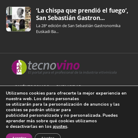
‘La chispa que prendió el fuego’,
San Sebastián Gastron...
La 28ª edición de San Sebastián Gastronomika
Euskadi Ba...
QUIÉNES SOMOS
PUBLICIDAD
Utilizamos cookies para ofrecerte la mejor experiencia en
nuestra web. Los datos personales
AVISO LEGAL
se utilizarán para la personalización de anuncios y las
cookies se podrán utilizar para
POLÍTICA DE COOKIES
publicidad personalizada y no personalizada. Puedes
aprender más sobre qué cookies utilizamos
POLÍTICA DE PRIVACIDAD
o desactivarlas en los
ajustes
.
¡Newsletter!
CONTACTO