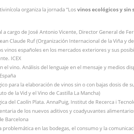
ivinícola organiza la jornada “Los
vinos ecológicos y sin 
al a cargo de José Antonio Vicente, Director General de Fe
ean Claude Ruf (Organización Internacional de la Viña y de
los vinos españoles en los mercados exteriores y sus posi
nte. ICEX
 el vino. Análisis del lenguaje en el mensaje y medios dis
 España
co para la elaboración de vinos sin o con bajas dosis de sul
uto de la Vid y el Vino de Castilla La Mancha)
ca del Caolín Plata. AnnaPuig, Institut de Recerca i Tecno
entaria de los nuevos aditivos y coadyuvantes alimentario
de Barcelona
 problemática en las bodegas, el consumo y la comunicaci