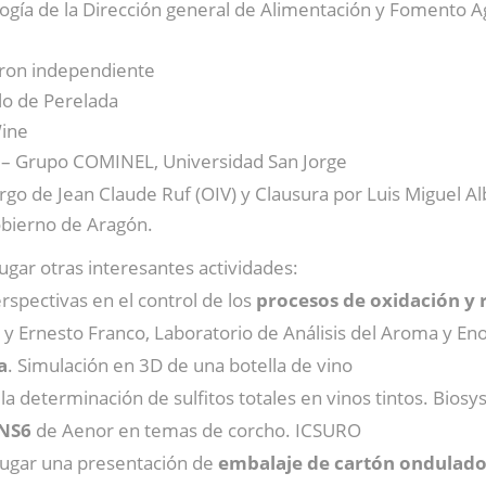
logía de la Dirección general de Alimentación y Fomento 
eron independiente
llo de Perelada
Wine
a – Grupo COMINEL, Universidad San Jorge
rgo de Jean Claude Ruf (OIV) y Clausura por Luis Miguel A
bierno de Aragón.
lugar otras interesantes actividades:
rspectivas en el control de los
procesos de oxidación y 
a y Ernesto Franco, Laboratorio de Análisis del Aroma y Eno
a
. Simulación en 3D de una botella de vino
la determinación de sulfitos totales en vinos tintos. Bios
NS6
de Aenor en temas de corcho. ICSURO
 lugar una presentación de
embalaje de cartón ondulad