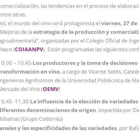
comercialización, las tendencias en el proceso de elaboraci
entre otras.
Así, el mundo del vino será protagonista el
viernes, 27 de
“Mejoras de la
estrategia de la producción y comerciali
agroalimentaria”, organizadas por el Colegio Oficial de I
Vasco
(
COIAANPV
)
. Están programadas las siguientes con
10.00 – 10.45
Los productores y la toma de decisiones 
transformación en vino
, a cargo de Vicente Sotés, Cated
Ingenieros Agrónomos de la Universidad Politécnica de Ma
Mercado del Vino (
OEMV
)
10.45 -11.30
La influencia de la elección de variedades
diferentes denominaciones de origen
, impartida por Di
Bilbaínas (Grupo Codorníu)
neles y las especificidades de las variedades
, por Raf