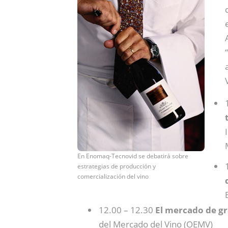
En Enomaq-Tecnovid se debatirá sobre
estrategias de producción y
comercialización del vino
12.00 – 12.30
El mercado de gra
del Mercado del Vino (OEMV)