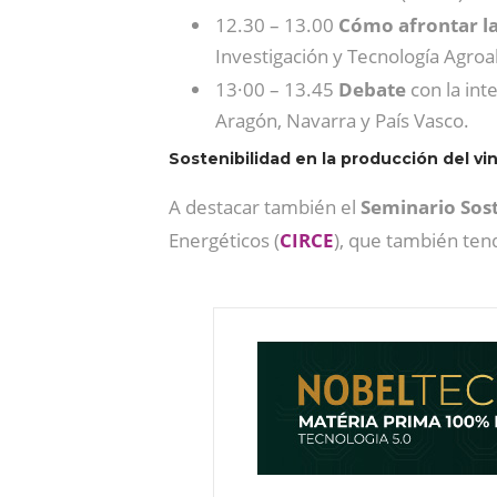
12.30 – 13.00
Cómo afrontar la
Investigación y Tecnología Agro
13·00 – 13.45
Debate
con la int
Aragón, Navarra y País Vasco.
Sostenibilidad en la producción del vi
A destacar también el
Seminario Sost
Energéticos (
CIRCE
), que también tend