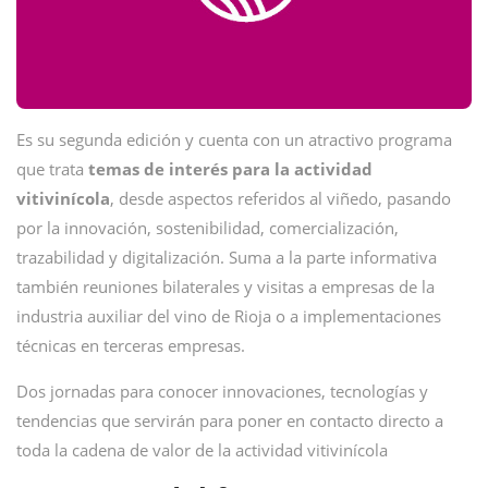
Es su segunda edición y cuenta con un atractivo programa
que trata
temas de interés para la actividad
vitivinícola
, desde aspectos referidos al viñedo, pasando
por la innovación, sostenibilidad, comercialización,
trazabilidad y digitalización. Suma a la parte informativa
también reuniones bilaterales y visitas a empresas de la
industria auxiliar del vino de Rioja o a implementaciones
técnicas en terceras empresas.
Dos jornadas para conocer innovaciones, tecnologías y
tendencias que servirán para poner en contacto directo a
toda la cadena de valor de la actividad vitivinícola