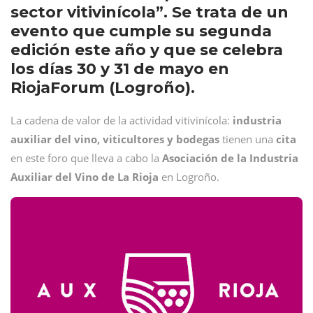
sector vitivinícola”. Se trata de un
evento que cumple su segunda
edición este año y que se celebra
los días 30 y 31 de mayo en
RiojaForum (Logroño).
La cadena de valor de la actividad vitivinícola:
industria
auxiliar del vino, viticultores y bodegas
tienen una
cita
en este foro que lleva a cabo la
Asociación de la Industria
Auxiliar del Vino de La Rioja
en Logroño.