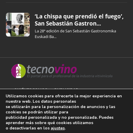
‘La chispa que prendió el fuego’,
San Sebastián Gastron...
La 28ª edición de San Sebastián Gastronomika
Euskadi Ba...
QUIÉNES SOMOS
PUBLICIDAD
Utilizamos cookies para ofrecerte la mejor experiencia en
nuestra web. Los datos personales
AVISO LEGAL
se utilizarán para la personalización de anuncios y las
cookies se podrán utilizar para
POLÍTICA DE COOKIES
publicidad personalizada y no personalizada. Puedes
aprender más sobre qué cookies utilizamos
POLÍTICA DE PRIVACIDAD
o desactivarlas en los
ajustes
.