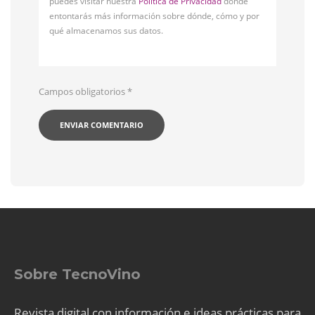
puedes visitar nuestra
Política de Privacidad
donde
entontarás más información sobre dónde, cómo y por
qué almacenamos sus datos.
Campos obligatorios
*
Sobre TecnoVino
Revista digital con información e ideas prácticas para