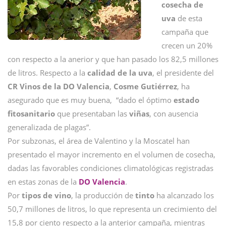
cosecha de
uva
de esta
campaña que
crecen un 20%
con respecto a la anerior y que han pasado los 82,5 millones
de litros. Respecto a la
calidad de la uva
, el presidente del
CR Vinos de la DO Valencia
,
Cosme Gutiérrez
, ha
asegurado que es muy buena, “dado el óptimo
estado
fitosanitario
que presentaban las
viñas
, con ausencia
generalizada de plagas”.
Por subzonas, el área de Valentino y la Moscatel han
presentado el mayor incremento en el volumen de cosecha,
dadas las favorables condiciones climatológicas registradas
en estas zonas de la
DO Valencia
.
Por
tipos de vino
, la producción de
tinto
ha alcanzado los
50,7 millones de litros, lo que representa un crecimiento del
15,8 por ciento respecto a la anterior campaña, mientras