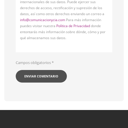
internacionales de sus datos. Puede ejercer sus
derechos de acceso, rectificación y supresión de los
datos, así como otros derechos enviando un correo a
info@comunicacionycia.com
Para más información
puedes visitar nuestra
Política de Privacidad
donde
entontarás más información sobre dónde, cómo y por
qué almacenamos sus datos.
Campos obligatorios
*