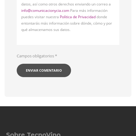
datos, así como otros derechos enviando un correo a
info@comunicacionycia.com
Para más información
puedes visitar nuestra
Política de Privacidad
donde
entontarás más información sobre dónde, cómo y por
qué almacenamos sus datos.
Campos obligatorios
*
Sobre TecnoVino