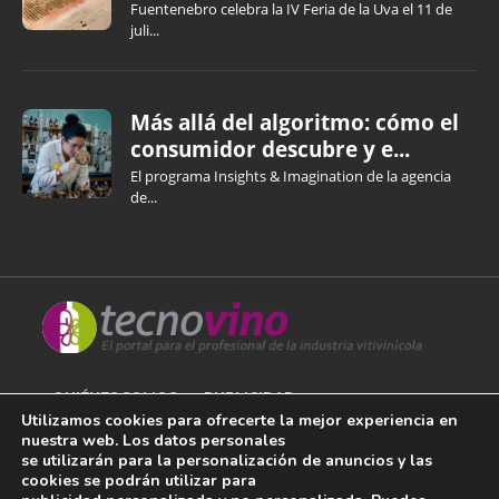
Fuentenebro celebra la IV Feria de la Uva el 11 de
juli...
Más allá del algoritmo: cómo el
consumidor descubre y e...
El programa Insights & Imagination de la agencia
de...
QUIÉNES SOMOS
PUBLICIDAD
Utilizamos cookies para ofrecerte la mejor experiencia en
nuestra web. Los datos personales
AVISO LEGAL
se utilizarán para la personalización de anuncios y las
cookies se podrán utilizar para
POLÍTICA DE COOKIES