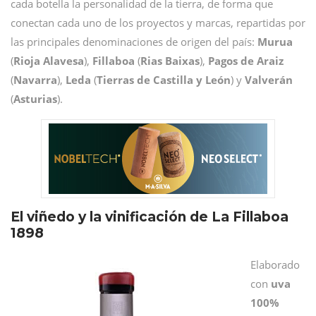
cada botella la personalidad de la tierra, de forma que
conectan cada uno de los proyectos y marcas, repartidas por
las principales denominaciones de origen del país:
Murua
(
Rioja Alavesa
),
Fillaboa
(
Rias Baixas
),
Pagos de Araiz
(
Navarra
),
Leda
(
Tierras de Castilla y León
) y
Valverán
(
Asturias
).
El viñedo y la vinificación de La Fillaboa
1898
Elaborado
con
uva
100%