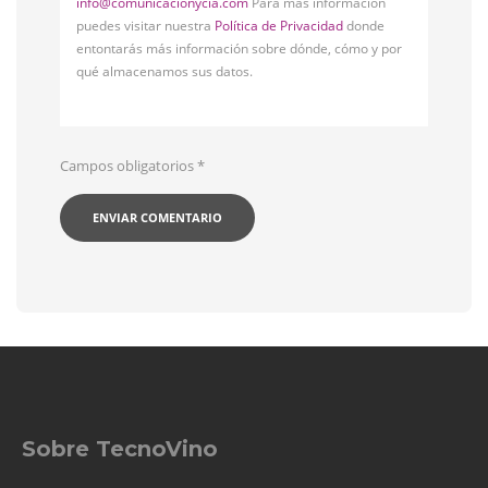
info@comunicacionycia.com
Para más información
puedes visitar nuestra
Política de Privacidad
donde
entontarás más información sobre dónde, cómo y por
qué almacenamos sus datos.
Campos obligatorios
*
Sobre TecnoVino