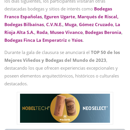
los días siguientes, los participantes visitarán otras
destacadas bodegas y sitios de interés como
Bodegas
Franco Españolas
,
Eguren Ugarte
,
Marqués de Riscal,
Bodegas Bilbaínas
,
C.V.N.E.
,
Muga
,
Gómez Cruzado
,
La
Rioja Alta S.A.
,
Roda
,
Museo Vivanco
,
Bodegas Beronia
,
Bodegas Finca La Emperatriz
e
Ysios
.
Durante la gala de clausura se anunciará el
TOP 50 de los
Mejores Viñedos y Bodegas del Mundo de 2023
,
destacando los que ofrecen experiencias excepcionales y
poseen elementos arquitectónicos, históricos o culturales
destacados.