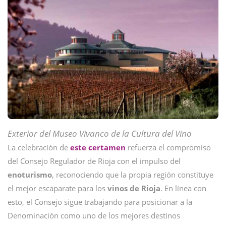
Exterior del Museo Vivanco de la Cultura del Vino
La celebración de
este certamen
refuerza el compromiso
del Consejo Regulador de Rioja con el impulso del
enoturismo
, reconociendo que la propia región constituye
el mejor escaparate para los
vinos de Rioja
. En línea con
esto, el Consejo sigue trabajando para posicionar a la
Denominación como uno de los mejores destinos