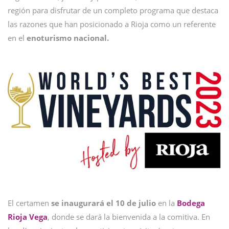
región para disfrutar de un completo programa que destaca
las razones que han posicionado a Rioja como un referente
en el
enoturismo nacional.
El certamen
se inaugurará el 10 de julio
en la
Bodega
Rioja Vega
, donde se dará la bienvenida a la comitiva. En