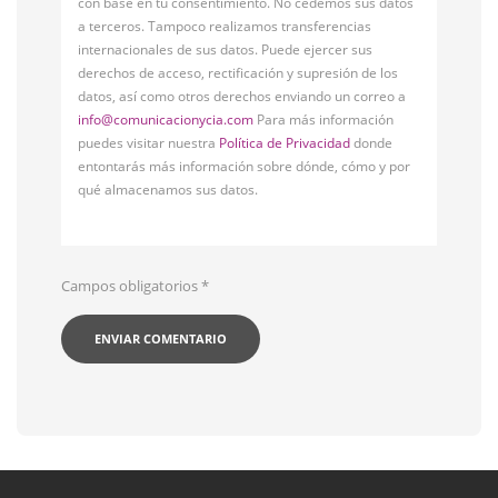
con base en tu consentimiento. No cedemos sus datos
a terceros. Tampoco realizamos transferencias
internacionales de sus datos. Puede ejercer sus
derechos de acceso, rectificación y supresión de los
datos, así como otros derechos enviando un correo a
info@comunicacionycia.com
Para más información
puedes visitar nuestra
Política de Privacidad
donde
entontarás más información sobre dónde, cómo y por
qué almacenamos sus datos.
Campos obligatorios
*