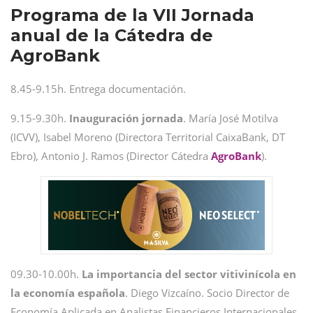
Programa de la VII Jornada
anual de la Cátedra de
AgroBank
8.45-9.15h. Entrega documentación.
9.15-9.30h.
Inauguración jornada
. María José Motilva
(ICVV), Isabel Moreno (Directora Territorial CaixaBank, DT
Ebro), Antonio J. Ramos (Director Cátedra
AgroBank
).
09.30-10.00h.
La importancia del sector vitivinícola en
la economía española
. Diego Vizcaíno. Socio Director de
Economía Aplicada en Analistas Financieros Internacionales