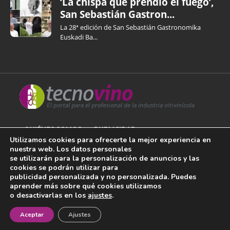
‘La chispa que prendió el fuego’,
San Sebastián Gastron...
La 28ª edición de San Sebastián Gastronomika
Euskadi Ba...
QUIÉNES SOMOS
PUBLICIDAD
Utilizamos cookies para ofrecerte la mejor experiencia en
nuestra web. Los datos personales
AVISO LEGAL
se utilizarán para la personalización de anuncios y las
cookies se podrán utilizar para
POLÍTICA DE COOKIES
publicidad personalizada y no personalizada. Puedes
aprender más sobre qué cookies utilizamos
POLÍTICA DE PRIVACIDAD
o desactivarlas en los
ajustes
.
¡Newsletter!
CONTACTO
Aceptar
Ajustes