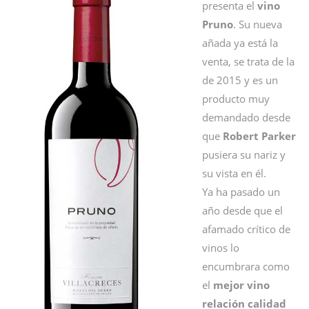
presenta el
vino
Pruno
. Su nueva
añada ya está la
venta, se trata de la
de 2015 y es un
producto muy
demandado desde
que
Robert Parker
pusiera su nariz y
su vista en él.
Ya ha pasado un
año desde que el
afamado crítico de
vinos lo
encumbrara como
el
mejor vino
relación calidad