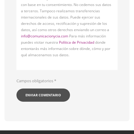
con base en tu consentimiento. No cedemos sus datos
a terceros. Tampoco realizamos transferencias
internacionales de sus datos. Puede ejercer sus
derechos de acceso, rectificación y supresión de los
datos, así como otros derechos enviando un correo a
info@comunicacionycia.com
Para más información
puedes visitar nuestra
Política de Privacidad
donde
entontarás más información sobre dónde, cómo y por
qué almacenamos sus datos.
Campos obligatorios
*