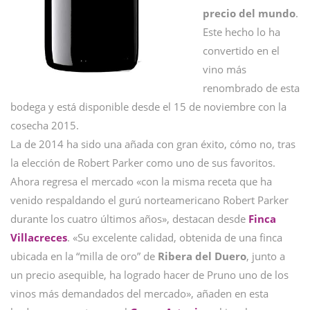
precio del mundo
.
Este hecho lo ha
convertido en el
vino más
renombrado de esta
bodega y está disponible desde el 15 de noviembre con la
cosecha 2015.
La de 2014 ha sido una añada con gran éxito, cómo no, tras
la elección de Robert Parker como uno de sus favoritos.
Ahora regresa el mercado «con la misma receta que ha
venido respaldando el gurú norteamericano Robert Parker
durante los cuatro últimos años», destacan desde
Finca
Villacreces
. «Su excelente calidad, obtenida de una finca
ubicada en la “milla de oro” de
Ribera del Duero
, junto a
un precio asequible, ha logrado hacer de Pruno uno de los
vinos más demandados del mercado», añaden en esta