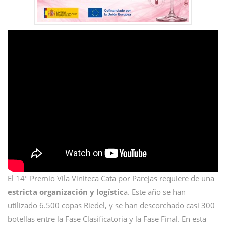
El 14º Premio Vila Viniteca Cata por Parejas requiere de una
estricta organización y logístic
a. Este año se han
utilizado 6.500 copas Riedel, y se han descorchado casi 300
botellas entre la Fase Clasificatoria y la Fase Final. En esta