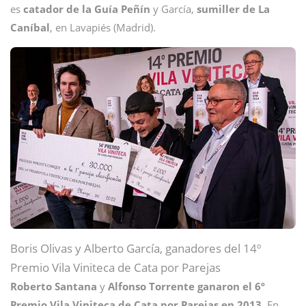
es
catador de la Guía Peñín
y García,
sumiller de La
Caníbal
, en Lavapiés (Madrid).
Boris Olivas y Alberto García, ganadores del 14º
Premio Vila Viniteca de Cata por Parejas
Roberto Santana
y
Alfonso Torrente ganaron el 6º
Premio Vila Viniteca de Cata por Parejas en 2013
. En