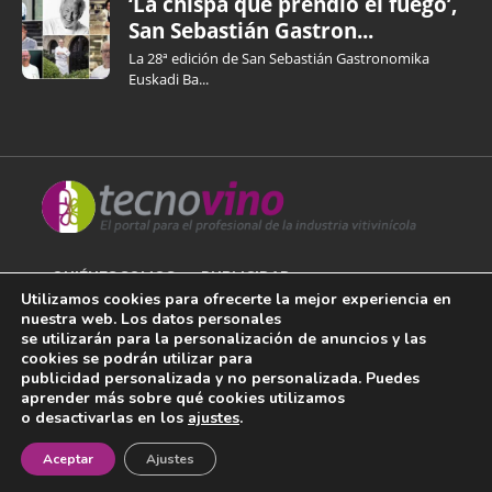
‘La chispa que prendió el fuego’,
San Sebastián Gastron...
La 28ª edición de San Sebastián Gastronomika
Euskadi Ba...
QUIÉNES SOMOS
PUBLICIDAD
Utilizamos cookies para ofrecerte la mejor experiencia en
nuestra web. Los datos personales
AVISO LEGAL
se utilizarán para la personalización de anuncios y las
cookies se podrán utilizar para
POLÍTICA DE COOKIES
publicidad personalizada y no personalizada. Puedes
aprender más sobre qué cookies utilizamos
POLÍTICA DE PRIVACIDAD
o desactivarlas en los
ajustes
.
¡Newsletter!
CONTACTO
Aceptar
Ajustes