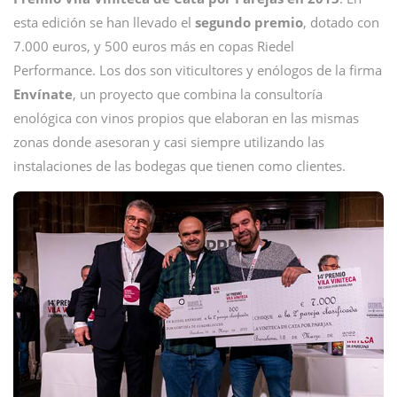
esta edición se han llevado el
segundo premio
, dotado con
7.000 euros, y 500 euros más en copas Riedel
Performance. Los dos son viticultores y enólogos de la firma
Envínate
, un proyecto que combina la consultoría
enológica con vinos propios que elaboran en las mismas
zonas donde asesoran y casi siempre utilizando las
instalaciones de las bodegas que tienen como clientes.