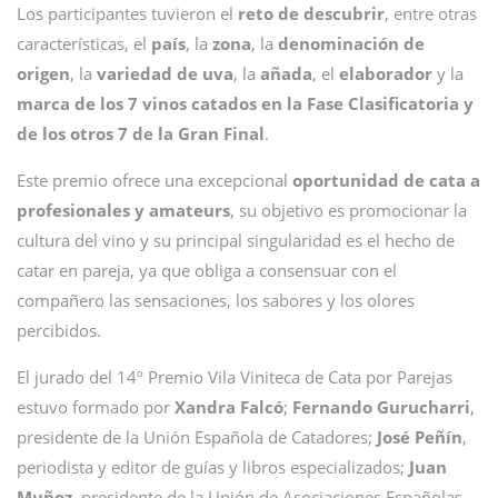
Los participantes tuvieron el
reto de descubrir
, entre otras
características, el
país
, la
zona
, la
denominación de
origen
, la
variedad de uva
, la
añada
, el
elaborador
y la
marca de los 7 vinos catados en la Fase Clasificatoria y
de los otros 7 de la Gran Final
.
Este premio ofrece una excepcional
oportunidad de cata a
profesionales y amateurs
, su objetivo es promocionar la
cultura del vino y su principal singularidad es el hecho de
catar en pareja, ya que obliga a consensuar con el
compañero las sensaciones, los sabores y los olores
percibidos.
El jurado del 14º Premio Vila Viniteca de Cata por Parejas
estuvo formado por
Xandra
Falcó
;
Fernando
Gurucharri
,
presidente de la Unión Española de Catadores;
José
Peñín
,
periodista y editor de guías y libros especializados;
Juan
Muñoz
, presidente de la Unión de Asociaciones Españolas