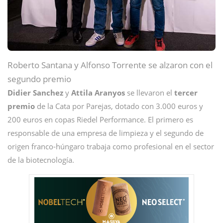
Roberto Santana y Alfonso Torrente se alzaron con el
segundo premio
Didier
Sanchez
y
Attila
Aranyos
se llevaron el
tercer
premio
de la Cata por Parejas, dotado con 3.000 euros y
200 euros en copas Riedel Performance. El primero es
responsable de una empresa de limpieza y el segundo de
origen franco-húngaro trabaja como profesional en el sector
de la biotecnología.