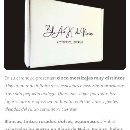
En su arranque presentan
cinco mestizajes muy distintos
:
“Hay un mundo infinito de sensaciones e historias maravillosas
tras cada pequeña bodega. Queremos viajar por todos los
lugares que nos ofrezcan un bonito relato de vinos y gentes
alejadas del ruido cotidiano”
, cuentan.
Blancos
,
tintos
,
rosados
,
dulces
,
espumosos
… Habrá
pa
ra todos los gustos en Blank de Noirs. Incluso, habrá