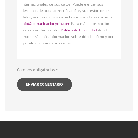
internacionales de sus datos. Puede ejercer sus
derechos de acceso, rectificación y supresión de los
datos, así como otros derechos enviando un correo a
info@comunicacionycia.com
Para más información
puedes visitar nuestra
Política de Privacidad
donde
entontarás más información sobre dónde, cómo y por
qué almacenamos sus datos.
Campos obligatorios
*