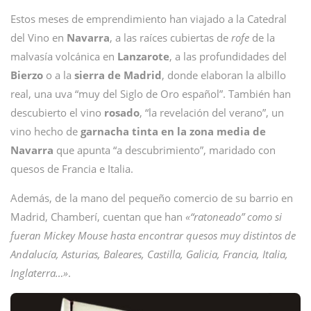
Estos meses de emprendimiento han viajado a la Catedral
del Vino en
Navarra
, a las raíces cubiertas de
rofe
de la
malvasía volcánica en
Lanzarote
, a las profundidades del
Bierzo
o a la
sierra de Madrid
, donde elaboran la albillo
real, una uva “muy del Siglo de Oro español”. También han
descubierto el vino
rosado
, “la revelación del verano”, un
vino hecho de
garnacha tinta en la zona media de
Navarra
que apunta “a descubrimiento”, maridado con
quesos de Francia e Italia.
Además, de la mano del pequeño comercio de su barrio en
Madrid, Chamberí, cuentan que han
«“ratoneado” como si
fueran Mickey Mouse hasta encontrar quesos muy distintos de
Andalucía, Asturias, Baleares, Castilla, Galicia, Francia, Italia,
Inglaterra…»
.