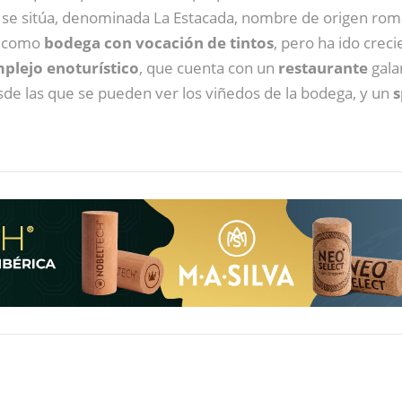
e se sitúa, denominada La Estacada, nombre de origen ro
a como
bodega con vocación de tintos
, pero ha ido crec
plejo enoturístico
, que cuenta con un
restaurante
gala
de las que se pueden ver los viñedos de la bodega, y un
s