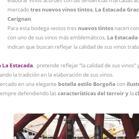
elaborar vinos acordes con las tendencias marcadas ac
mercado
tres nuevos vinos tintos
,
La Estacada Gra
Carignan
.
Para esta bodega «estos tres
nuevos tintos
nacen con
con uno de sus vinos más emblemáticos,
La Estacada
indican que buscan reflejar la calidad de sus vinos tr
a La Estacada
, pretende reflejar “la calidad de sus vinos”
ando la tradición en la elaboración de sus vinos.
 mercado en una elegante
botella estilo Borgoña
con
ilus
iempre defendiendo las
características del terroir y
la
c