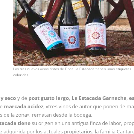
Los tres nuevos vinos tintos de Finca La Estacada tienen unas etiquetas
coloridas.
y seco
y de
post gusto largo
,
La Estacada Garnacha
,
e
de
marcada acidez
, «tres vinos de autor que ponen de m
es de la zona», rematan desde la bodega.
stacada tiene
su origen en una antigua finca de labor, pro
ue adquirida por los actuales propietarios, la familia Cant