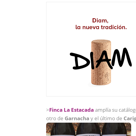
>
Finca La Estacada
amplía su catálo
otro de
Garnacha
y el último de
Cari