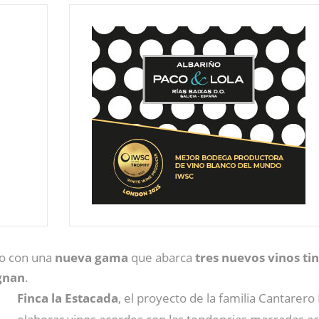
go con una
nueva gama
que abarca
tres nuevos vinos ti
gnan
.
Finca la Estacada
, el proyecto de la familia Cantarer