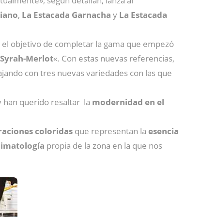
tualmente», según detallan, lanza al
ciano
,
La Estacada Garnacha
y
La Estacada
 el objetivo de completar la gama que empezó
 Syrah-Merlot
«. Con estas nuevas referencias,
abajando con tres nuevas variedades con las que
 y han querido resaltar la
modernidad en el
traciones coloridas
que representan la
esencia
limatología
propia de la zona en la que nos