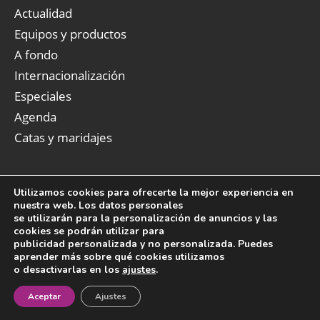
Actualidad
Equipos y productos
A fondo
Internacionalización
Especiales
Agenda
Catas y maridajes
Utilizamos cookies para ofrecerte la mejor experiencia en
nuestra web. Los datos personales
Newsletter
se utilizarán para la personalización de anuncios y las
cookies se podrán utilizar para
publicidad personalizada y no personalizada. Puedes
Reciba en su e-mail de forma gratuita toda la
aprender más sobre qué cookies utilizamos
actualidad indispensable para el profesional del
o desactivarlas en los
ajustes
.
¡Newsletter!
vino.
Aceptar
Ajustes