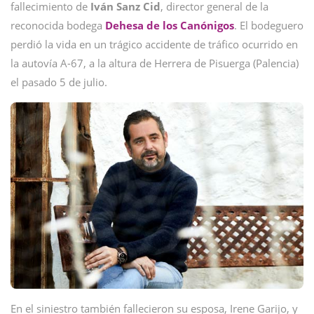
fallecimiento de
Iván Sanz Cid
, director general de la
reconocida bodega
Dehesa de los Canónigos
. El bodeguero
perdió la vida en un trágico accidente de tráfico ocurrido en
la autovía A-67, a la altura de Herrera de Pisuerga (Palencia)
el pasado 5 de julio.
En el siniestro también fallecieron su esposa, Irene Garijo, y