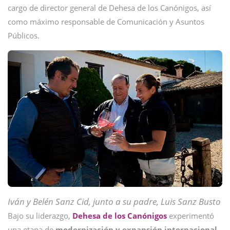
cargo de director general de Dehesa de los Canónigos, así
como máximo responsable de Comunicación y Asuntos
Públicos.
Iván y Belén Sanz Cid, junto a su padre, Luis Sanz Busto
Bajo su liderazgo,
Dehesa de los Canónigos
experimentó
una etapa de
modernización y expansión internacional
,