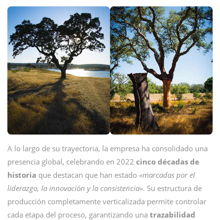
A lo largo de su trayectoria, la empresa ha consolidado una
presencia global, celebrando en 2022
cinco décadas de
historia
que destacan que han estado
«marcadas por el
liderazgo, la innovación y la consistencia»
. Su estructura de
producción completamente verticalizada permite controlar
cada etapa del proceso, garantizando una
trazabilidad