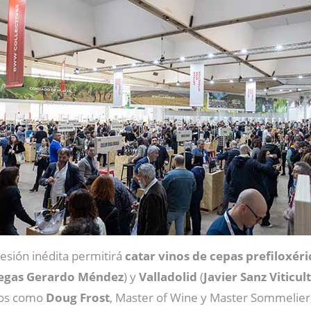
esión inédita permitirá
catar vinos de cepas prefiloxéri
egas Gerardo Méndez
) y
Valladolid
(
Javier Sanz Viticul
tos como
Doug
Frost
, Master of Wine y Master Sommelier