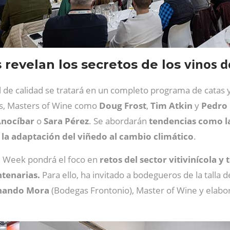
vinos d
revelan los secretos de los
ol de calidad se tratará en un completo programa de catas
los, Masters of Wine como
Doug
Frost
,
Tim
Atkin
y
Pedro
nocíbar
o
Sara
Pérez
. Se abordarán
tendencias como la
la adaptación del viñedo al cambio climático
.
e Week pondrá el foco en
retos del sector vitivinícola 
ntenarias.
Para ello, ha invitado a bodegueros de la talla 
nando
Mora
(Bodegas Frontonio), Master of Wine y elabo