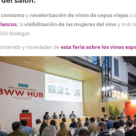
del salón.
e consumo
y
revalorización de vinos de cepas viejas
o 
blancos
, la
visibilización de las mujeres del vino
y más t
1200 bodegas.
 contenido y novedades de
esta feria sobre los vinos esp