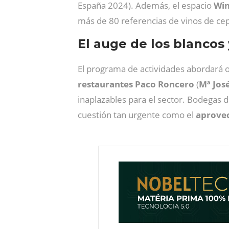
España 2024). Además, el espacio
Win
más de 80 referencias de vinos de cepa
El auge de los blancos 
El programa de actividades abordará o
restaurantes
Paco
Roncero
(
Mª Jos
inaplazables para el sector. Bodega
cuestión tan urgente como el
aprove