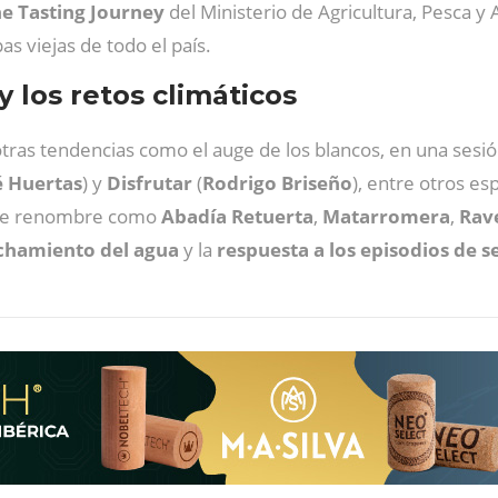
e Tasting Journey
del Ministerio de Agricultura, Pesca y
s viejas de todo el país.
y los retos climáticos
tras tendencias como el auge de los blancos, en una sesió
é Huertas
) y
Disfrutar
(
Rodrigo Briseño
), entre otros es
s de renombre como
Abadía
Retuerta
,
Matarromera
,
Rav
chamiento del agua
y la
respuesta a los episodios de s