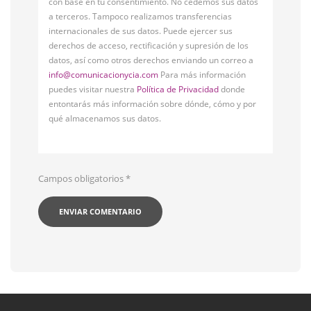
con base en tu consentimiento. No cedemos sus datos
a terceros. Tampoco realizamos transferencias
internacionales de sus datos. Puede ejercer sus
derechos de acceso, rectificación y supresión de los
datos, así como otros derechos enviando un correo a
info@comunicacionycia.com
Para más información
puedes visitar nuestra
Política de Privacidad
donde
entontarás más información sobre dónde, cómo y por
qué almacenamos sus datos.
Campos obligatorios
*