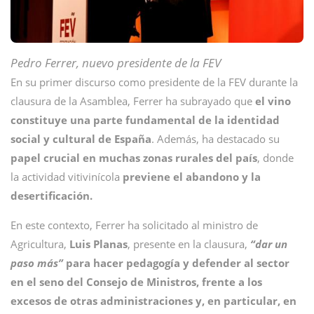
Pedro Ferrer, nuevo presidente de la FEV
En su primer discurso como presidente de la FEV durante la
clausura de la Asamblea, Ferrer ha subrayado que
el vino
constituye una parte fundamental de la identidad
social y cultural de España
. Además, ha destacado su
papel crucial en muchas zonas rurales del país
, donde
la actividad vitivinícola
previene el abandono y la
desertificación.
En este contexto, Ferrer ha solicitado al ministro de
Agricultura,
Luis Planas
, presente en la clausura,
“dar un
paso más”
para hacer pedagogía y defender al sector
en el seno del Consejo de Ministros, frente a los
excesos de otras administraciones y, en particular, en