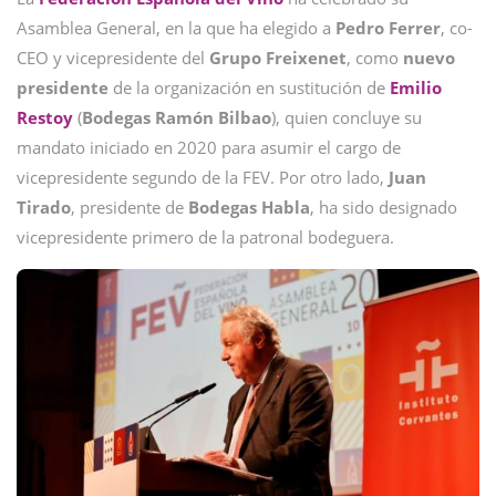
Asamblea General, en la que ha elegido a
Pedro Ferrer
, co-
CEO y vicepresidente del
Grupo Freixenet
, como
nuevo
presidente
de la organización en sustitución de
Emilio
Restoy
(
Bodegas Ramón Bilbao
), quien concluye su
mandato iniciado en 2020 para asumir el cargo de
vicepresidente segundo de la FEV. Por otro lado,
Juan
Tirado
, presidente de
Bodegas Habla
, ha sido designado
vicepresidente primero de la patronal bodeguera.