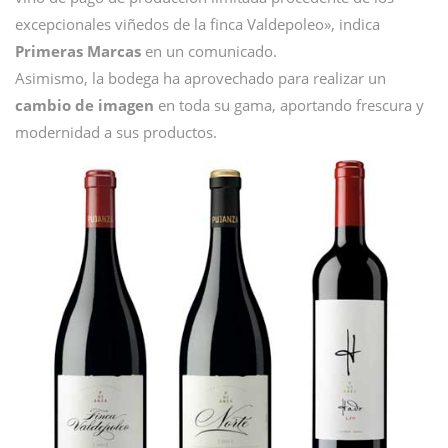
excepcionales viñedos de la finca Valdepoleo», indica
Primeras Marcas
en un comunicado.
Asimismo, la bodega ha aprovechado para realizar un
cambio de imagen
en toda su gama, aportando frescura y
modernidad a sus productos.