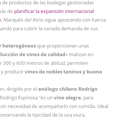
a de productos de las bodegas gestionadas
más de
planificar la expansión internacional
e
, Marqués del Atrio sigue apostando con fuerza
ajando para cubrir la variada demanda de sus
y heterogéneos
que proporcionan unas
ducción de vinos de calidad
» matizan en
re 300 y 600 metros de altitud, permiten
y producir
vinos de nobles taninos y buena
n, dirigido por el
enólogo chileno Rodrigo
 Rodrigo Espinosa “es un
vino alegre
, para
sin necesidad de acompañarlo con comida. Ideal
conservando la tipicidad de la uva viura,