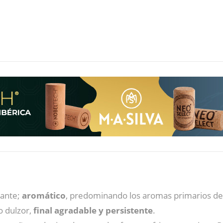
llante;
aromático
, predominando los aromas primarios de 
do dulzor,
final agradable y persistente
.