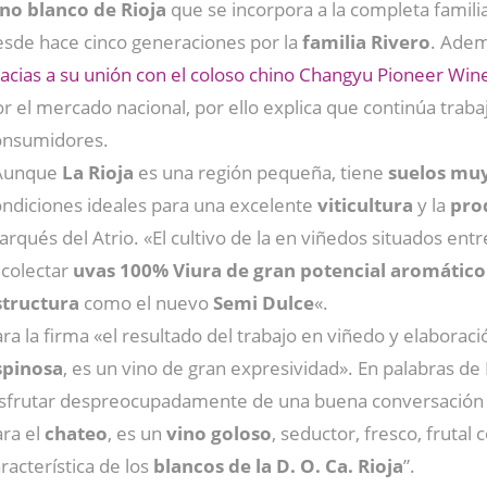
ino blanco de Rioja
que se incorpora a la completa famili
esde hace cinco generaciones por la
familia Rivero
. Ade
acias a su unión con el coloso chino Changyu Pioneer Win
r el mercado nacional, por ello explica que continúa trab
onsumidores.
Aunque
La Rioja
es una región pequeña, tiene
suelos mu
ondiciones ideales para una excelente
viticultura
y la
pro
rqués del Atrio. «El cultivo de la en viñedos situados ent
ecolectar
uvas 100% Viura de gran potencial aromático
structura
como el nuevo
Semi Dulce
«.
ra la firma «el resultado del trabajo en viñedo y elaboració
spinosa
, es un vino de gran expresividad». En palabras de
isfrutar despreocupadamente de una buena conversación 
ara el
chateo
, es un
vino goloso
, seductor, fresco, frutal 
racterística de los
blancos de la D. O. Ca. Rioja
”.