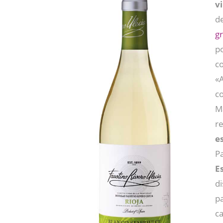
v
d
gr
po
c
«
c
Ma
r
e
Pa
E
d
p
ca