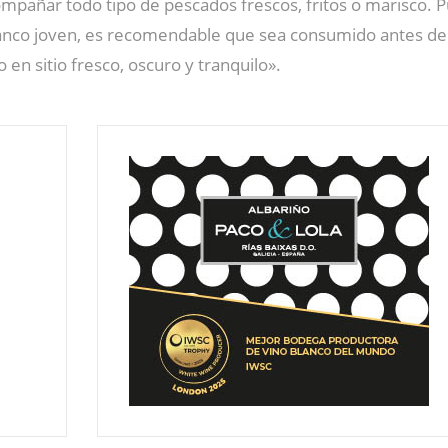
ompañar todo tipo de pescados frescos, fritos o marisco. 
anco joven, es recomendable que sea consumido antes de 
n sitio fresco, oscuro y tranquilo».