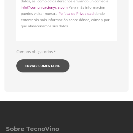
datos, así como otros derechos enviando un correo a
info@comunicacionycia.com
Para más información
puedes visitar nuestra
Política de Privacidad
donde
entontarás más información sobre dónde, cómo y por
qué almacenamos sus datos.
Campos obligatorios
*
Sobre TecnoVino