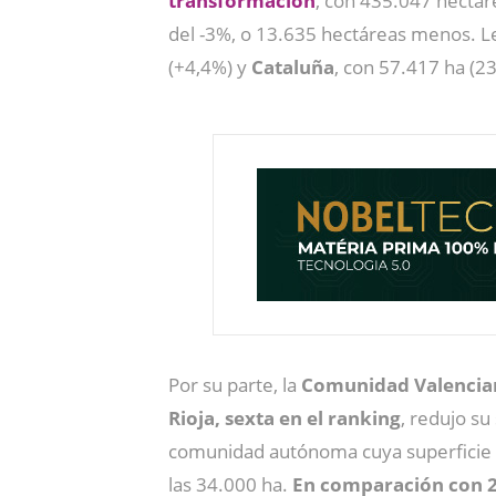
transformaci
ón
, con 435.047 hectáre
del -3%, o 13.635 hectáreas menos. L
(+4,4%) y
Cataluña
, con 57.417 ha (
Por su parte, la
Comunidad Valencia
Rioja, sexta en el ranking
, redujo su
comunidad autónoma cuya superficie d
las 34.000 ha.
En comparación con 20