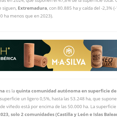
as en 2024, que suponen el 47,8% de la superficie total. 
e siguen,
Extremadura
, con 80.885 ha y caída del -2,3% (
230 ha menos que en 2023).
na
es la
quinta comunidad autónoma en superficie de 
 superficie un ligero 0,5%, hasta las 53.248 ha, que supo
e viñedo está por encima de las 50.000 ha. La superficie
23, solo 2 comunidades (Castilla y León e Islas Balea