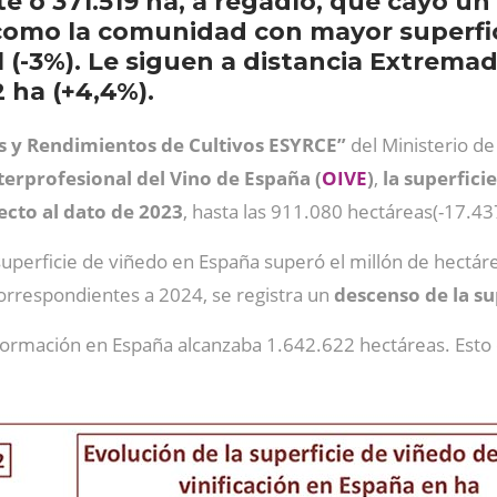
e o 371.519 ha, a regadío, que cayó un 
como la comunidad con mayor superfic
l (-3%). Le siguen a distancia Extremad
2 ha (+4,4%).
s y Rendimientos de Cultivos ESYRCE”
del Ministerio de
terprofesional del Vino de España (
OIVE
)
,
la superfici
ecto al dato de 2023
, hasta las 911.080 hectáreas(-17.437 
 superficie de viñedo en España superó el millón de hectár
 correspondientes a 2024, se registra un
descenso de la su
sformación en España alcanzaba 1.642.622 hectáreas. Esto 