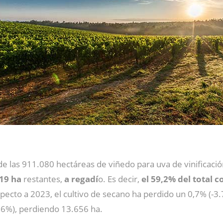
, de las 911.080 hectáreas de viñedo para uva de vinificaci
19 ha
restantes,
a regadí
o. Es decir,
el 59,2% del total
pecto a 2023, el cultivo de secano ha perdido un 0,7% (-3.7
,6%), perdiendo 13.656 ha.