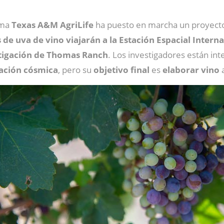
ema
Texas A&M AgriLife
ha puesto en marcha un proyecto d
 de uva de vino viajarán a la Estación Espacial Intern
stigación de Thomas Ranch
. Los investigadores están in
iación cósmica
, pero su
objetivo
final
es
elaborar
vino
a