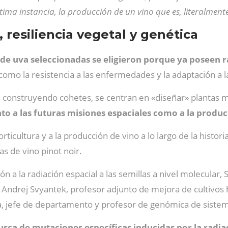
última instancia, la producción de un vino que es, literalmen
 resiliencia vegetal y genética
de uva seleccionadas se eligieron porque ya poseen ra
 como la resistencia a las enfermedades y la adaptación a l
 construyendo cohetes, se centran en «diseñar» plantas m
o a las futuras misiones espaciales como a la producc
cultura y a la producción de vino a lo largo de la historia.
as de vino pinot noir.
 a la radiación espacial a las semillas a nivel molecular, 
ndrej Svyantek, profesor adjunto de mejora de cultivos hor
ra, jefe de departamento y profesor de genómica de sistema
busca de mutaciones específicas inducidas por la radi