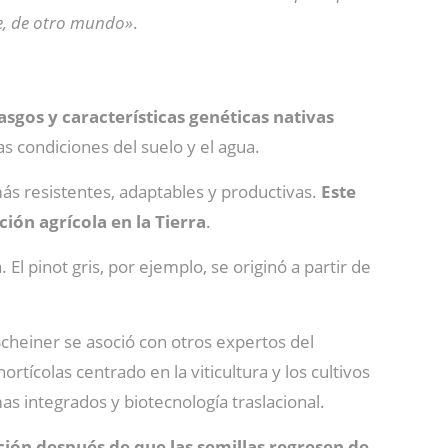
te, de otro mundo»
.
sgos y características genéticas nativas
as condiciones del suelo y el agua.
ás resistentes, adaptables y productivas.
Este
ión agrícola en la Tierra
.
 El pinot gris, por ejemplo, se originó a partir de
Scheiner se asoció con otros expertos del
tícolas centrado en la viticultura y los cultivos
s integrados y biotecnología traslacional.
ación después de que las semillas regresen de