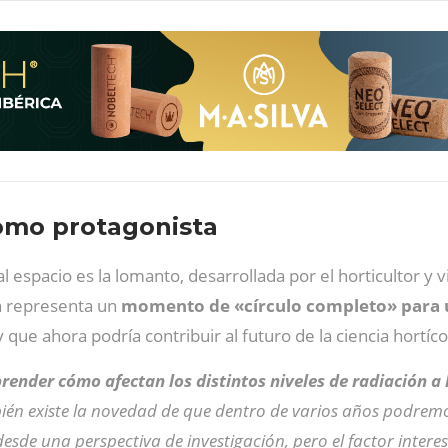
omo protagonista
l espacio es la lomanto, desarrollada por el horticultor y v
ón representa un
momento de «círculo completo» para u
 y que ahora podría contribuir al futuro de la ciencia hortíco
ender cómo afectan los distintos niveles de radiación a l
ién existe la novedad de que dentro de varios años podremos
 desde una perspectiva de investigación, pero el factor inte