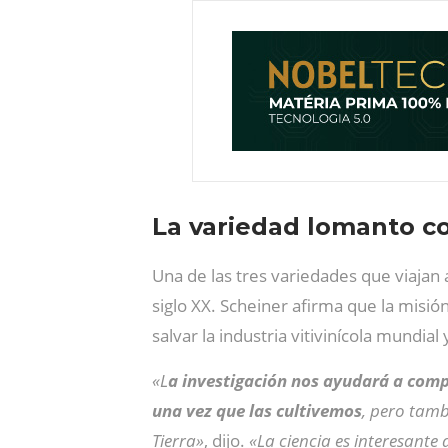
La variedad lomanto c
Una de las tres variedades que viajan a
siglo XX. Scheiner afirma que la misi
salvar la industria vitivinícola mundial
«L
a investigación nos ayudará a compr
una vez que las cultivemos
, pero tamb
Tierra»
, dijo.
«La ciencia es interesante