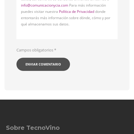
info@comunicacionycia.com
Para más información
puedes visitar nuestra
Política de Privacidad
donde
entontarás más información sobre dónde, cómo y por
qué almacenamos sus datos.
Campos obligatorios
*
Sobre TecnoVino