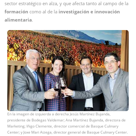
sector estratégico en alza, y que afecta tanto al campo de la
formación
como al de la
investigación e innovación
alimentaria
.
En la imagen de izquierda a derecha Jesús Martínez Bujanda,
presidente de Bodegas Valdemar; Ana Martínez Bujanda, directora de
Marketing; Iñigo Clemente, director comercial de Basque Culinary
Center; y Joxe Mari Aizega, director general de Basque Culinary Center.