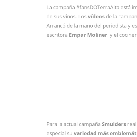
La campaña #fansDOTerraAlta está i
de sus vinos. Los
vídeos
de la campañ
Arrancó de la mano del periodista y e
escritora
Empar
Moliner
, y el cocine
Para la actual campaña
Smulders
real
especial su
variedad más emblemát