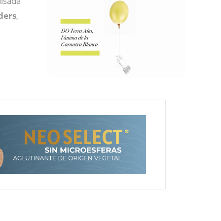
lsada
ders
,