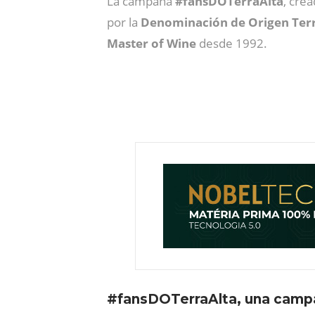
La campaña
#fansDOTerraAlta
, cre
por la
Denominación de Origen Terr
Master of Wine
desde 1992.
#fansDOTerraAlta, una campañ