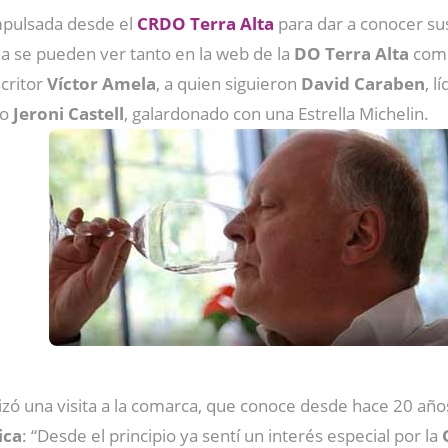
mpulsada desde el
CRDO Terra Alta
para dar a conocer s
a se pueden ver tanto en la web de la
DO Terra Alta
como
scritor
Víctor Amela
, a quien siguieron
David
Caraben
, l
ro
Jeroni
Castell
, galardonado con una Estrella Michelin.
izó una visita a la comarca, que conoce desde hace 20 año
ica
: “Desde el principio ya sentí un interés especial por la