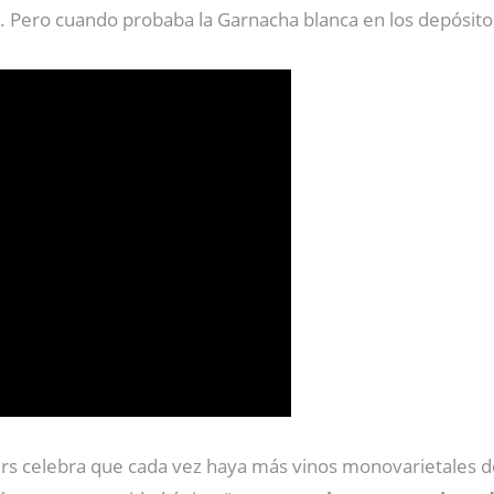
. Pero cuando probaba la Garnacha blanca en los depósitos
ers celebra que cada vez haya más vinos monovarietales d