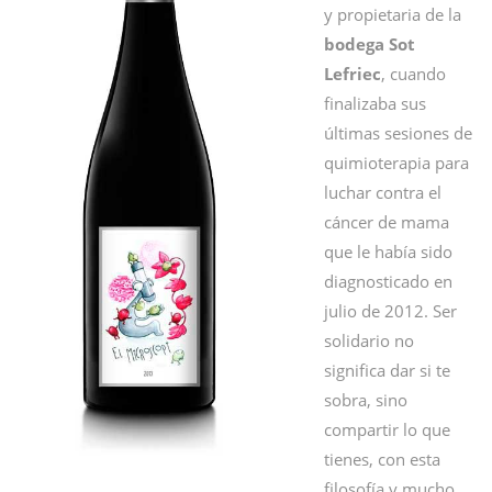
y propietaria de la
bodega Sot
Lefriec
, cuando
finalizaba sus
últimas sesiones de
quimioterapia para
luchar contra el
cáncer de mama
que le había sido
diagnosticado en
julio de 2012. Ser
solidario no
significa dar si te
sobra, sino
compartir lo que
tienes, con esta
filosofía y mucho