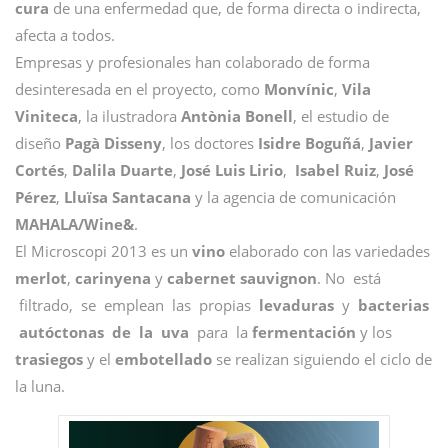
cura
de una enfermedad que, de forma directa o indirecta,
afecta a todos.
Empresas y profesionales han colaborado de forma
desinteresada en el proyecto, como
Monvínic
,
Vila
Viniteca
, la ilustradora
Antònia Bonell
, el estudio de
diseño
Pagà Disseny
, los doctores
Isidre Boguñá
,
Javier
Cortés
,
Dalila Duarte
,
José Luis Lirio
,
Isabel Ruiz
,
José
Pérez
,
Lluïsa Santacana
y la agencia de comunicación
MAHALA/Wine&
.
El Microscopi 2013 es un
vino
elaborado con las variedades
merlot
,
carinyena
y
cabernet sauvignon
. No está
filtrado, se emplean las propias
levaduras
y
bacterias
autóctonas de la uva
para la
fermentación
y los
trasiegos
y el
embotellado
se realizan siguiendo el ciclo de
la luna.