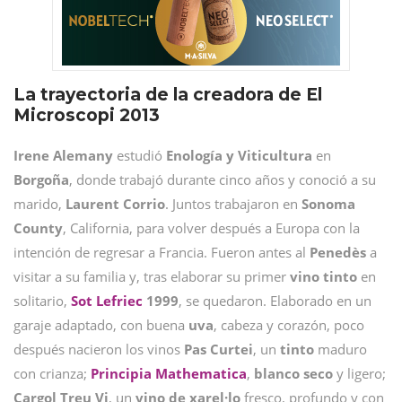
La trayectoria de la creadora de El
Microscopi 2013
Irene Alemany
estudió
Enología y Viticultura
en
Borgoña
, donde trabajó durante cinco años y conoció a su
marido,
Laurent Corrio
. Juntos trabajaron en
Sonoma
County
, California, para volver después a Europa con la
intención de regresar a Francia. Fueron antes al
Penedès
a
visitar a su familia y, tras elaborar su primer
vino tinto
en
solitario,
Sot Lefriec
1999
, se quedaron. Elaborado en un
garaje adaptado, con buena
uva
, cabeza y corazón, poco
después nacieron los vinos
Pas Curtei
, un
tinto
maduro
con crianza;
Principia Mathematica
,
blanco seco
y ligero;
Cargol Treu Vi
, un
vino de xarel·lo
fresco, profundo y con