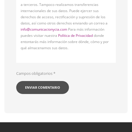
a terceros. Tampoco realizamos transferencias
internacionales de sus datos. Puede ejercer sus
derechos de acceso, rectificación y supresión de los
datos, así como otros derechos enviando un correo a
info@comunicacionycia.com
Para más información
puedes visitar nuestra
Política de Privacidad
donde
entontarás más información sobre dónde, cómo y por
qué almacenamos sus datos.
Campos obligatorios
*