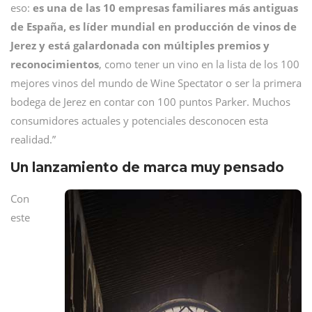
eso:
es una de las 10 empresas familiares más antiguas
de España, es líder mundial en producción de vinos de
Jerez y está galardonada con múltiples premios y
reconocimientos
, como tener un vino en la lista de los 100
mejores vinos del mundo de Wine Spectator o ser la primera
bodega de Jerez en contar con 100 puntos Parker. Muchos
consumidores actuales y potenciales desconocen esta
realidad.”
Un lanzamiento de marca muy pensado
Con
este