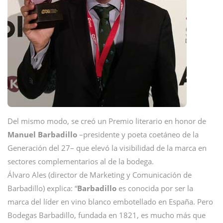
Del mismo modo, se creó un Premio literario en honor de
Manuel Barbadillo
–presidente y poeta coetáneo de la
Generación del 27– que elevó la visibilidad de la marca en
sectores complementarios al de la bodega.
Álvaro Ales (director de Marketing y Comunicación de
Barbadillo) explica: “
Barbadillo
es conocida por ser la
marca del líder en vino blanco embotellado en España. Pero
Bodegas Barbadillo, fundada en 1821, es mucho más que