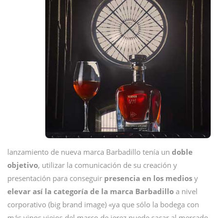
lanzamiento de nueva marca Barbadillo tenía un
doble
objetivo
, utilizar la comunicación de su creación y
presentación para conseguir
presencia en los medios
y
elevar así la categoría de la marca Barbadillo
a nivel
corporativo (big brand image) «ya que sólo la bodega con
más vinos viejos del marco de jerez puede sacar al mercado