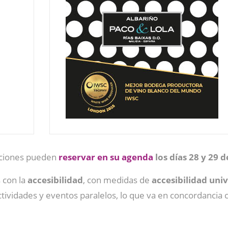
aciones pueden
reservar en su agenda
los días 28 y 29 
con la
accesibilidad
, con medidas de
accesibilidad uni
tividades y eventos paralelos, lo que va en concordancia 