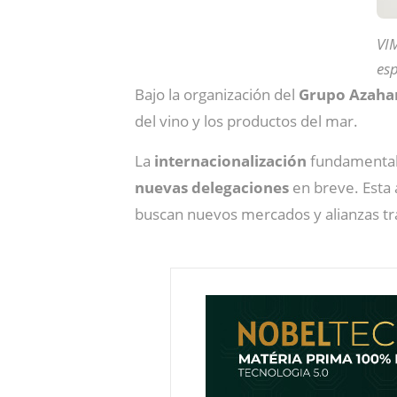
VIM
esp
Bajo la organización del
Grupo Azaha
del vino y los productos del mar.
La
internacionalización
fundamental
nuevas delegaciones
en breve. Esta 
buscan nuevos mercados y alianzas tr