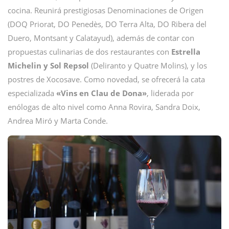
cocina. Reunirá prestigiosas Denominaciones de Origen
(DOQ Priorat, DO Penedès, DO Terra Alta, DO Ribera del
Duero, Montsant y Calatayud), además de contar con
propuestas culinarias de dos restaurantes con
Estrella
Michelin y Sol Repsol
(Deliranto y Quatre Molins), y los
postres de Xocosave. Como novedad, se ofrecerá la cata
especializada
«Vins en Clau de Dona»
, liderada por
enólogas de alto nivel como Anna Rovira, Sandra Doix,
Andrea Miró y Marta Conde.