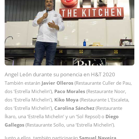
Angel León durante su ponencia en H&T 2020
También estarán
Javier Olleros
(Restaurante Culler de Pau,
dos ‘Estrella Michelin’),
Paco Morales
(Restaurante Noor,
dos ‘Estrella Michelin’),
Kiko Moya
(Restaurante L’Escaleta,
dos ‘Estrella Michelin’),
Carolina Sánchez
(Restaurante
Íkaro, una ‘Estrella Michelin’ y un ‘Sol Repsol) o
Diego
Gallegos
(Restaurante Sollo, una ‘Estrella Michelin’).
Junto a ellos, también participarán
Samuel Naveira