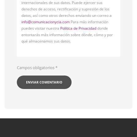
internacionales de sus datos. Puede ejercer sus
derechos de acceso, rectificación y supresión de los
datos, así como otros derechos enviando un correo a
info@comunicacionycia.com
Para más información
puedes visitar nuestra
Política de Privacidad
donde
entontarás más información sobre dónde, cómo y por
qué almacenamos sus datos.
Campos obligatorios
*