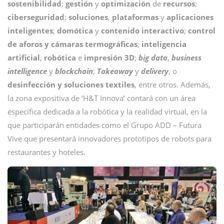
sostenibilidad
;
gestión
y
optimización
de
recursos
;
ciberseguridad
;
soluciones
,
plataformas
y
aplicaciones
inteligentes
;
domótica
y
contenido
interactivo
;
control
de aforos y cámaras termográficas
;
inteligencia
artificial
,
robótica
e
impresión
3D
;
big data
,
business
intelligence
y
blockchain
;
Takeaway
y
delivery
, o
desinfección y soluciones textiles
, entre otros. Además,
la zona expositiva de ‘H&T Innova’ contará con un área
específica dedicada a la robótica y la realidad virtual, en la
que participarán entidades como el Grupo ADD – Futura
Vive que presentará innovadores prototipos de robots para
restaurantes y hoteles.