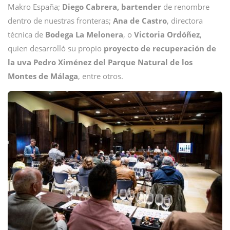
Makro España;
Diego Cabrera, bartender
de renombre
dentro de nuestras fronteras;
Ana de Castro
, directora
técnica de
Bodega La Melonera
, o
Victoria Ordóñez
,
quien desarrolló su propio
proyecto de recuperación de
la uva Pedro Ximénez del Parque Natural de los
Montes de Málaga
, entre otros.