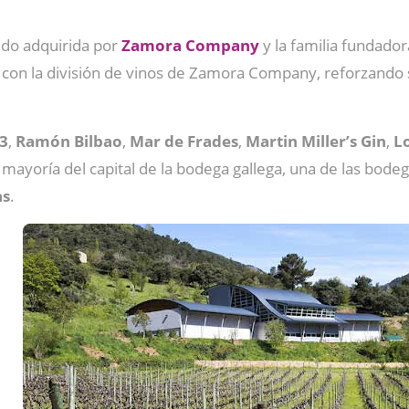
ido adquirida por
Zamora
Company
y la familia fundado
s con la división de vinos de Zamora Company, reforzand
43
,
Ramón
Bilbao
,
Mar de Frades
,
Martin Miller’s Gin
,
L
mayoría del capital de la bodega gallega, una de las bode
as
.