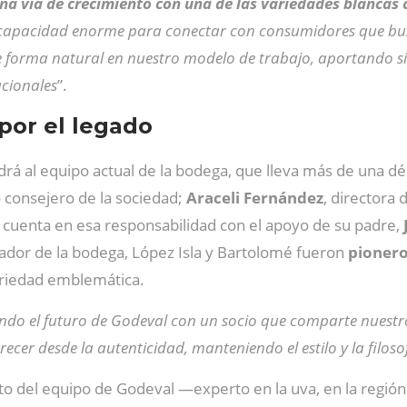
 una vía de crecimiento con una de las variedades blanca
a capacidad enorme para conectar con consumidores que busc
e forma natural en nuestro modelo de trabajo, aportando si
cionales
”.
por el legado
al equipo actual de la bodega, que lleva más de una déc
 consejero de la sociedad;
Araceli Fernández
, directora 
en cuenta en esa responsabilidad con el apoyo de su padre,
dador de la bodega, López Isla y Bartolomé fueron
pionero
ariedad emblemática.
yendo el futuro de Godeval con un socio que comparte nuestr
recer desde la autenticidad, manteniendo el estilo y la filos
o del equipo de Godeval —experto en la uva, en la región 