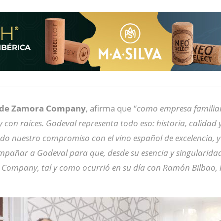
te de Zamora Company
, afirma que “
como empresa familiar,
 con raíces. Godeval representa todo eso: historia, calidad 
do nuestro compromiso con el vino español de excelencia, y
pañar a Godeval para que, desde su esencia y singularidad,
 Company, tal y como ocurrió en su día con Ramón Bilbao, 