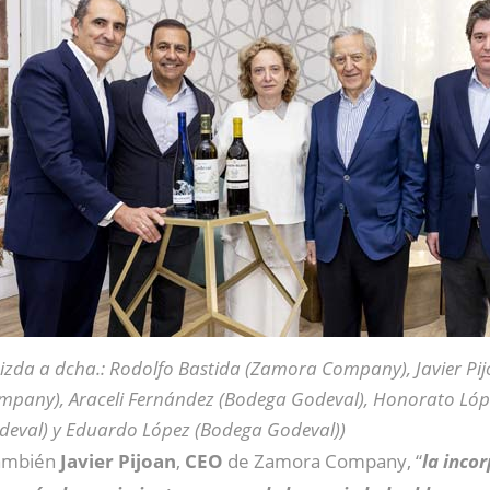
 izda a dcha.: Rodolfo Bastida (Zamora Company), Javier P
mpany), Araceli Fernández (Bodega Godeval), Honorato Ló
deval) y Eduardo López (Bodega Godeval))
también
Javier Pijoan
,
CEO
de Zamora Company, “
la inco