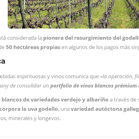
stá considerada la
pionera del resurgimiento del godell
 de
50 hectáreas propias
en algunos de los pagos más sing
ca
bebidas espirituosas y vinos comunica que
«la operación, 
pany de consolidar un
portfolio de vinos blancos prémium
 blancos de variedades verdejo y albariño
a través de
corpora la uva godello
, una
variedad autóctona galle
os, minerales y longevos.