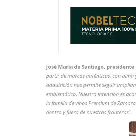
José María de Santiago, presiden
partir de marcas auténticas, con alma y
adquisición nos permite seguir amplian
emblemático. Nuestra intención es acom
la familia de vinos Premium de Zamora
dentro y fuera de nuestras fronteras
”.