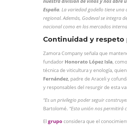
nuestra división de vinos y nos abre
España
. La variedad godello tiene un
regional. Además, Godeval se integra d
nacional como en los mercados interna
Continuidad y respeto 
Zamora Company señala que mantendrá 
fundador
Honorato López Isla
, como
técnica de viticultura y enología, qui
Fernández
, padre de Araceli y cofun
y responsables del resurgir de esta v
“Es un privilegio poder seguir constru
Bartolomé.
“Esta unión nos permitirá c
El
grupo
considera que el conocimient